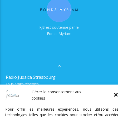
RJS est soutenue par le
Fonds Myriam
Radio Judaica Strasbourg
Tous droits réservés
RADIO JUDAÏCA
ÉMISSIONS ET GRILLE DES PROGRAMMES
Gérer le consentement aux
PODCASTS
NOTRE ACTUALITÉ
CONTACT
FAIRE
cookies
UN DON
ADHÉRER
MENTIONS LÉGALES
RÉAL.
AKALMIE
Pour offrir les meilleures expériences, nous utilisons de
technologies telles que les cookies pour stocker et/ou accéde