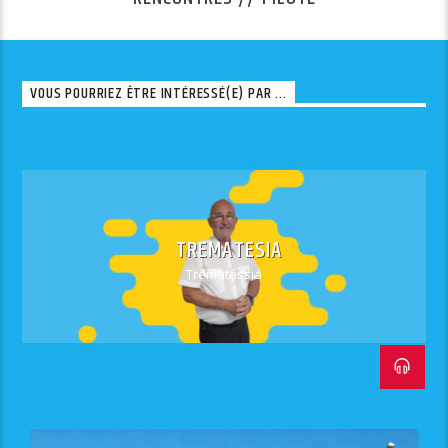
VOUS POURRIEZ ÊTRE INTÉRESSÉ(E) PAR ...
TREMATESIA
Trématéssia