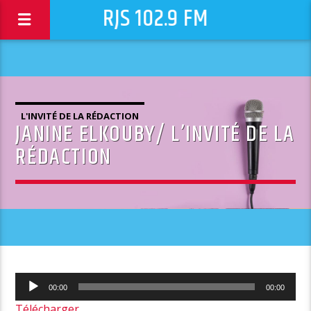
RJS 102.9 FM
L'INVITÉ DE LA RÉDACTION
JANINE ELKOUBY/ L’INVITÉ DE LA
RÉDACTION
Lecteur
00:00
00:00
audio
Télécharger