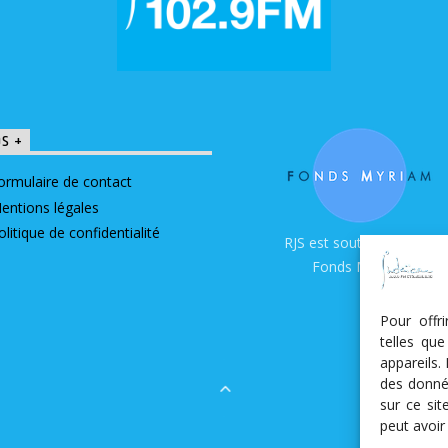
OS +
ormulaire de contact
entions légales
olitique de confidentialité
RJS est soutenue par le
Fonds Myriam
Pour offr
telles qu
appareils.
des donné
sur ce si
peut avoir