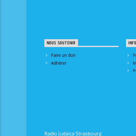
NOUS SOUTENIR
INF
Faire un don
F
Adhérer
M
P
Radio Judaica Strasbourg