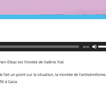
Utili
00:00
les
flèc
n-Elbaz est l’invitée de Valérie Vial.
haut
pour
le fait un point sur la situation, la montée de l’antisémitisme,
aug
lit à Gaza.
ou
dimi
le