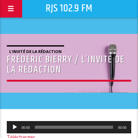
RJS 102.9 FM
L'INVITÉ DE LA RÉDACTION
FRÉDÉRIC BIERRY / L’INVITÉ DE
LA RÉDACTION
Lecteur
00:00
00:00
audio
Télécharger