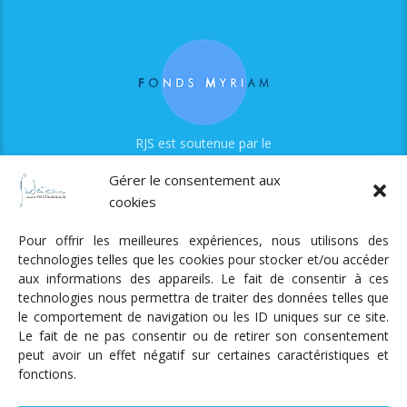
RJS est soutenue par le
Fonds Myriam
Gérer le consentement aux
cookies
Pour offrir les meilleures expériences, nous utilisons des
technologies telles que les cookies pour stocker et/ou accéder
aux informations des appareils. Le fait de consentir à ces
technologies nous permettra de traiter des données telles que
Radio Judaica Strasbourg
le comportement de navigation ou les ID uniques sur ce site.
Le fait de ne pas consentir ou de retirer son consentement
Tous droits réservés
peut avoir un effet négatif sur certaines caractéristiques et
RADIO JUDAÏCA
ÉMISSIONS ET GRILLE DES PROGRAMMES
fonctions.
PODCASTS
NOTRE ACTUALITÉ
CONTACT
FAIRE
UN DON
ADHÉRER
MENTIONS LÉGALES
RÉAL.