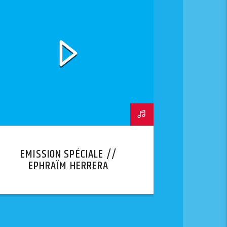
EMISSION SPÉCIALE //
EPHRAÏM HERRERA