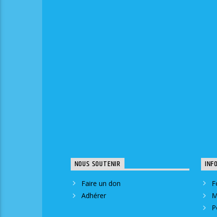
NOUS SOUTENIR
INF
Faire un don
F
Adhérer
M
P