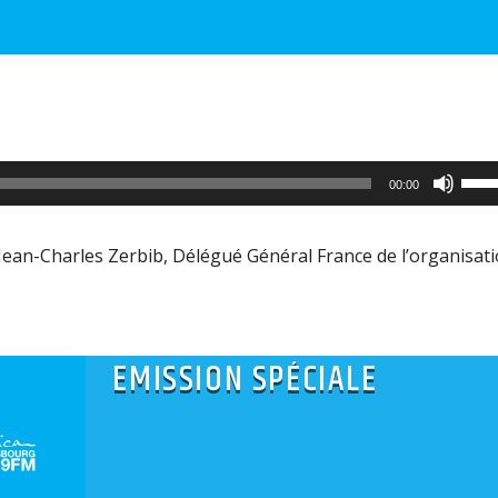
Utili
00:00
les
flèc
 Jean-Charles Zerbib, Délégué Général France de l’organisat
haut
pour
aug
EMISSION SPÉCIALE
ou
dimi
le
volu