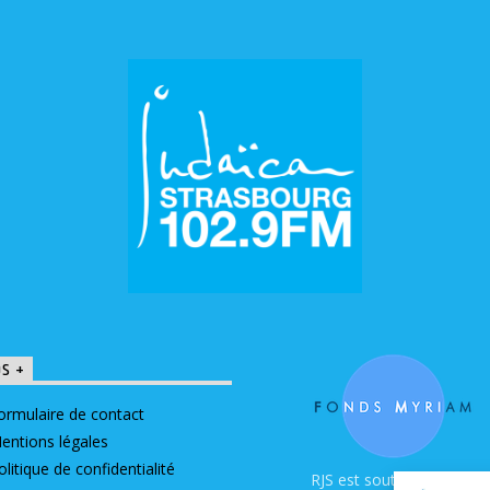
OS +
ormulaire de contact
entions légales
olitique de confidentialité
RJS est soutenue par le