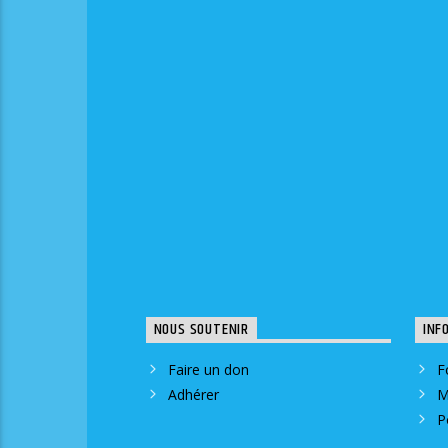
NOUS SOUTENIR
INF
Faire un don
F
Adhérer
M
P