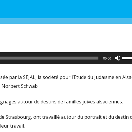
Utili
00:00
les
flèc
e par la SEJAL, la société pour l’Etude du Judaïsme en Alsa
haut
t Norbert Schwab.
pour
aug
nages autour de destins de familles juives alsaciennes.
ou
de Strasbourg, ont travaillé autour du portrait et du destin 
dimi
leur travail.
le