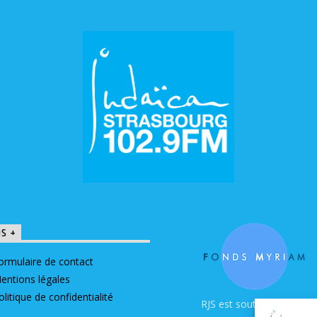
OS +
ormulaire de contact
entions légales
olitique de confidentialité
RJS est soutenue par le