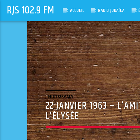
RJS 102.9 FM
ACCUEIL
RADIO JUDAÏCA
HISTORAMA
22 JANVIER 1963 – L’A
L’ÉLYSÉE