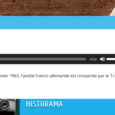
Utili
00:00
les
flèc
vier 1963, l’amitié franco-allemande est consacrée par le Tr
haut
pour
aug
HISTORAMA
ou
dimi