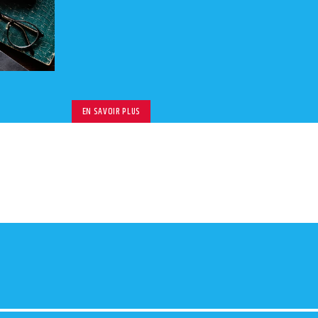
le
volu
EN SAVOIR PLUS