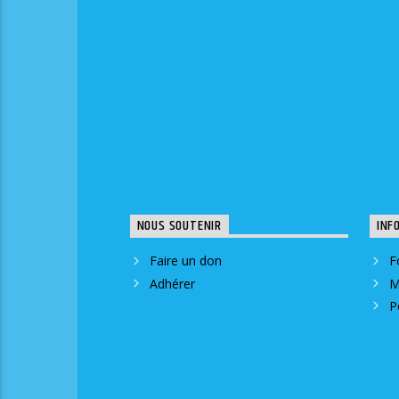
NOUS SOUTENIR
INF
Faire un don
F
Adhérer
M
P