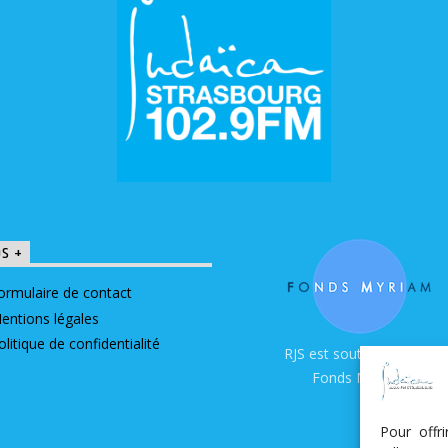
OS +
ormulaire de contact
entions légales
olitique de confidentialité
RJS est soutenue par le
Fonds Myriam
Pour offr