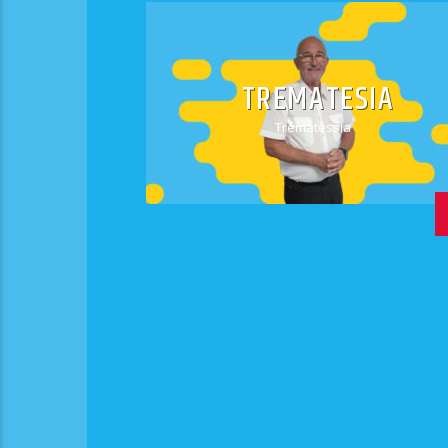
TREMATESIA
Trématéssia