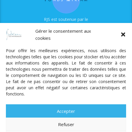
RJS est soutenue par le
Fonds Myriam
Gérer le consentement aux
cookies
Pour offrir les meilleures expériences, nous utilisons des
technologies telles que les cookies pour stocker et/ou accéder
aux informations des appareils. Le fait de consentir à ces
technologies nous permettra de traiter des données telles que
Radio Judaica Strasbourg
le comportement de navigation ou les ID uniques sur ce site.
Le fait de ne pas consentir ou de retirer son consentement
Tous droits réservés
peut avoir un effet négatif sur certaines caractéristiques et
RADIO JUDAÏCA
ÉMISSIONS ET GRILLE DES PROGRAMMES
fonctions.
PODCASTS
NOTRE ACTUALITÉ
CONTACT
FAIRE
UN DON
ADHÉRER
MENTIONS LÉGALES
RÉAL.
AKALMIE
Accepter
Refuser