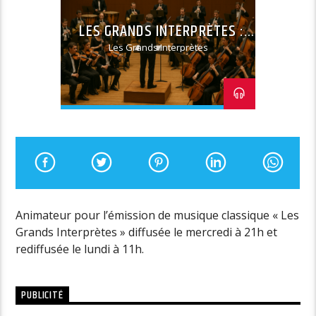
TOSCHA MISHA ET QUELQUES AUTRES.
LES GRANDS INTERPRÈTES :
JASCHA, TOSCHA MISHA ET
Les Grands Interprètes
QUELQUES AUTRES.
Animateur pour l’émission de musique classique « Les
Grands Interprètes » diffusée le mercredi à 21h et
rediffusée le lundi à 11h.
PUBLICITÉ