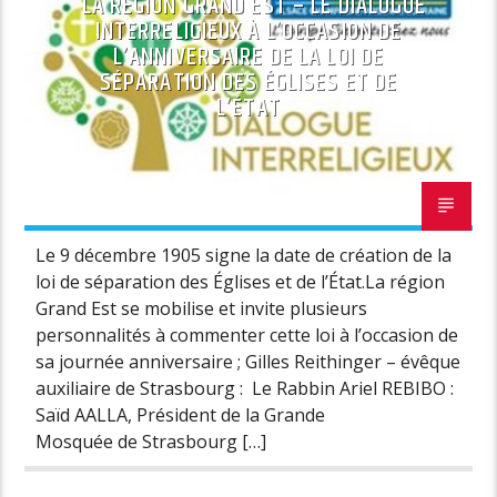
LA RÉGION GRAND EST – LE DIALOGUE
INTERRELIGIEUX À L’OCCASION DE
L’ANNIVERSAIRE DE LA LOI DE
SÉPARATION DES ÉGLISES ET DE
L’ÉTAT
L
6 DÉCEMBRE 2021
Le 9 décembre 1905 signe la date de création de la
loi de séparation des Églises et de l’État.La région
Grand Est se mobilise et invite plusieurs
personnalités à commenter cette loi à l’occasion de
sa journée anniversaire ; Gilles Reithinger – évêque
auxiliaire de Strasbourg : Le Rabbin Ariel REBIBO :
Saïd AALLA, Président de la Grande
Mosquée de Strasbourg […]