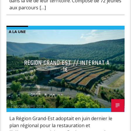
dans la vie de leur territoire. Composé de 72 jeunes
aux parcours […]
A LA UNE
RÉGION GRAND-EST // INTERNAT À
1€
L
27 NOVEMBRE 2023
La Région Grand-Est adoptait en juin dernier le
plan régional pour la restauration et