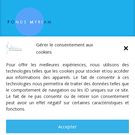
RJS est soutenue par le Fonds Myriam
Gérer le consentement aux
cookies
Pour offrir les meilleures expériences, nous utilisons des
technologies telles que les cookies pour stocker et/ou accéder
aux informations des appareils. Le fait de consentir à ces
technologies nous permettra de traiter des données telles que
Radio Judaica Strasbourg
le comportement de navigation ou les ID uniques sur ce site.
Le fait de ne pas consentir ou de retirer son consentement
Tous droits réservés
peut avoir un effet négatif sur certaines caractéristiques et
RADIO JUDAÏCA
ÉMISSIONS ET GRILLE DES PROGRAMMES
fonctions.
PODCASTS
NOTRE ACTUALITÉ
CONTACT
FAIRE
UN DON
ADHÉRER
MENTIONS LÉGALES
RÉAL.
AKALMIE
Accepter