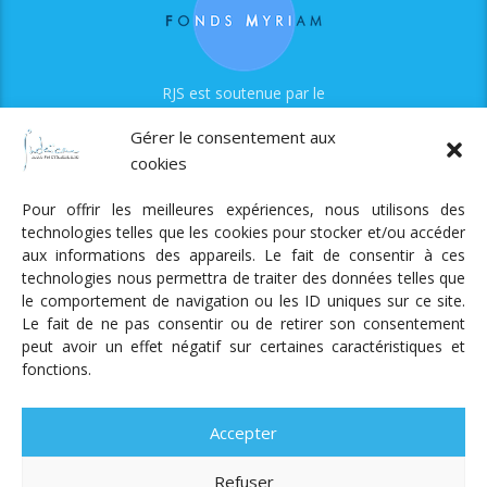
RJS est soutenue par le
Fonds Myriam
Gérer le consentement aux
cookies
Pour offrir les meilleures expériences, nous utilisons des
technologies telles que les cookies pour stocker et/ou accéder
aux informations des appareils. Le fait de consentir à ces
technologies nous permettra de traiter des données telles que
Radio Judaica Strasbourg
le comportement de navigation ou les ID uniques sur ce site.
Le fait de ne pas consentir ou de retirer son consentement
Tous droits réservés
peut avoir un effet négatif sur certaines caractéristiques et
RADIO JUDAÏCA
ÉMISSIONS ET GRILLE DES PROGRAMMES
fonctions.
PODCASTS
NOTRE ACTUALITÉ
CONTACT
FAIRE
UN DON
ADHÉRER
MENTIONS LÉGALES
RÉAL.
AKALMIE
Accepter
Refuser