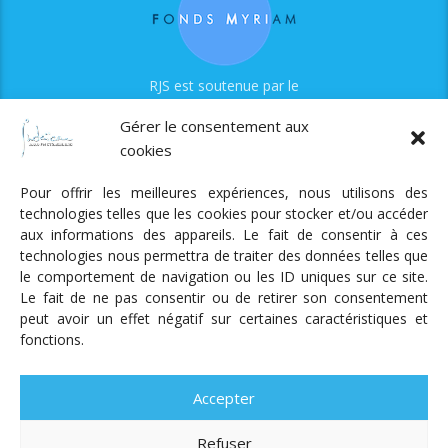
RJS est soutenue par le
Fonds Myriam
Gérer le consentement aux
cookies
Pour offrir les meilleures expériences, nous utilisons des
technologies telles que les cookies pour stocker et/ou accéder
aux informations des appareils. Le fait de consentir à ces
technologies nous permettra de traiter des données telles que
Radio Judaica Strasbourg
le comportement de navigation ou les ID uniques sur ce site.
Le fait de ne pas consentir ou de retirer son consentement
Tous droits réservés
peut avoir un effet négatif sur certaines caractéristiques et
RADIO JUDAÏCA
ÉMISSIONS ET GRILLE DES PROGRAMMES
fonctions.
PODCASTS
NOTRE ACTUALITÉ
CONTACT
FAIRE
UN DON
ADHÉRER
MENTIONS LÉGALES
RÉAL.
AKALMIE
Accepter
Refuser