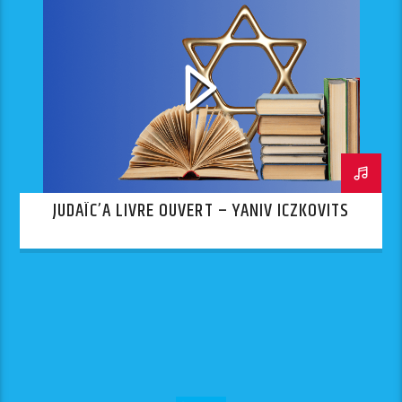
JUDAÏC’A LIVRE OUVERT – YANIV ICZKOVITS