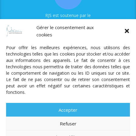
RJS est soutenue par le
Fonds Myriam
Gérer le consentement aux
cookies
Pour offrir les meilleures expériences, nous utilisons des
technologies telles que les cookies pour stocker et/ou accéder
aux informations des appareils. Le fait de consentir à ces
technologies nous permettra de traiter des données telles que
Radio Judaica Strasbourg
le comportement de navigation ou les ID uniques sur ce site.
Le fait de ne pas consentir ou de retirer son consentement
Tous droits réservés
peut avoir un effet négatif sur certaines caractéristiques et
RADIO JUDAÏCA
ÉMISSIONS ET GRILLE DES PROGRAMMES
fonctions.
PODCASTS
NOTRE ACTUALITÉ
CONTACT
FAIRE
UN DON
ADHÉRER
MENTIONS LÉGALES
RÉAL.
AKALMIE
Accepter
Refuser