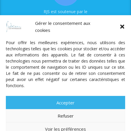
RJS est soutenue par le
Fonds Myriam
Gérer le consentement aux
cookies
Pour offrir les meilleures expériences, nous utilisons des
technologies telles que les cookies pour stocker et/ou accéder
aux informations des appareils. Le fait de consentir à ces
technologies nous permettra de traiter des données telles que
Radio Judaica Strasbourg
le comportement de navigation ou les ID uniques sur ce site.
Le fait de ne pas consentir ou de retirer son consentement
Tous droits réservés
peut avoir un effet négatif sur certaines caractéristiques et
RADIO JUDAÏCA
ÉMISSIONS ET GRILLE DES PROGRAMMES
fonctions.
PODCASTS
NOTRE ACTUALITÉ
CONTACT
FAIRE
UN DON
ADHÉRER
MENTIONS LÉGALES
RÉAL.
AKALMIE
Accepter
Refuser
Voir les préférences