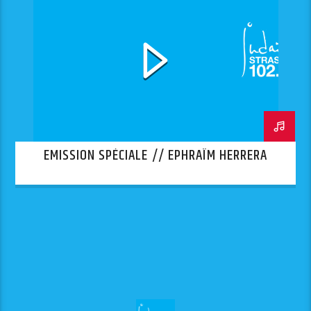
EMISSION SPÉCIALE // EPHRAÏM HERRERA