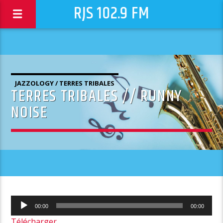
RJS 102.9 FM
JAZZOLOGY / TERRES TRIBALES
TERRES TRIBALES // RUNNY
NOISE
Lecteur
00:00
00:00
audio
Télécharger