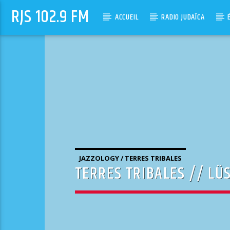
RJS 102.9 FM
ACCUEIL
RADIO JUDAÏCA
JAZZOLOGY / TERRES TRIBALES
TERRES TRIBALES // LÜS