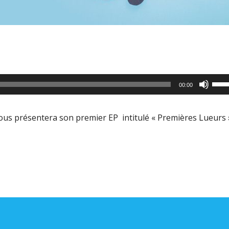
Utili
00:00
les
flèc
nous présentera son premier EP intitulé « Premières Lueurs 
haut
pour
aug
ou
dimi
le
volu