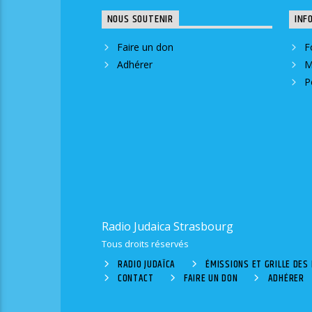
NOUS SOUTENIR
INF
Faire un don
F
Adhérer
M
P
Radio Judaica Strasbourg
Tous droits réservés
RADIO JUDAÏCA
ÉMISSIONS ET GRILLE DE
CONTACT
FAIRE UN DON
ADHÉRER