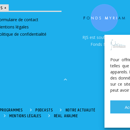
OS +
ormulaire de contact
entions légales
olitique de confidentialité
RJS est soutenue par le
Fonds Myriam
Pour offr
telles qu
appareils.
des donné
sur ce si
peut avoir
Ac
S PROGRAMMES
PODCASTS
NOTRE ACTUALITÉ
MENTIONS LÉGALES
RÉAL. AKALMIE