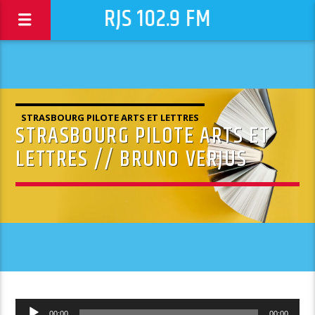
RJS 102.9 FM
STRASBOURG PILOTE ARTS ET LETTRES
STRASBOURG PILOTE ARTS ET
LETTRES // BRUNO VERJUS
Lecteur
00:00
00:00