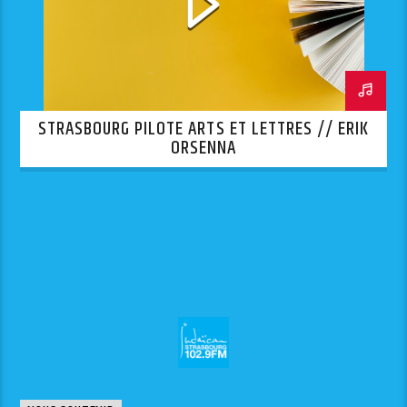
STRASBOURG PILOTE ARTS ET LETTRES // ERIK
ORSENNA