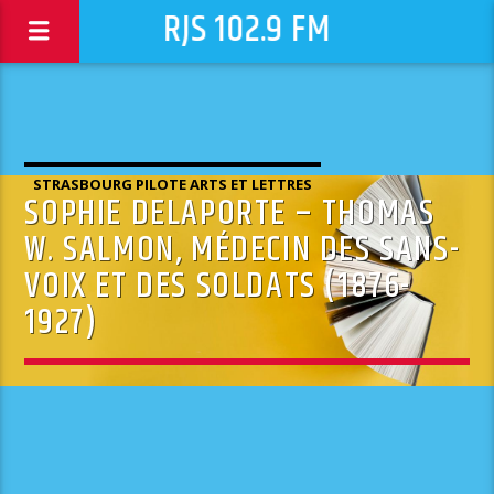
RJS 102.9 FM
STRASBOURG PILOTE ARTS ET LETTRES
SOPHIE DELAPORTE – THOMAS
W. SALMON, MÉDECIN DES SANS-
VOIX ET DES SOLDATS (1876-
1927)