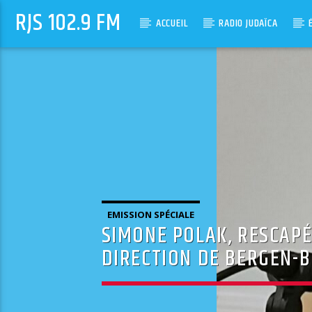
RJS 102.9 FM
ACCUEIL
RADIO JUDAÏCA
EMISSION SPÉCIALE
SIMONE POLAK, RESCAPÉ
DIRECTION DE BERGEN-