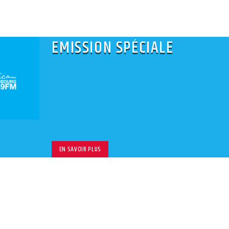
le
volu
EMISSION SPÉCIALE
EN SAVOIR PLUS