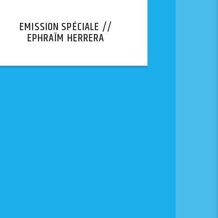
EMISSION SPÉCIALE //
EPHRAÏM HERRERA