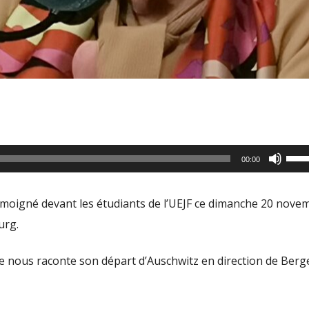
Utili
00:00
les
flèc
émoigné devant les étudiants de l’UEJF ce dimanche 20 nove
haut
urg.
pour
aug
le nous raconte son départ d’Auschwitz en direction de Berg
ou
dimi