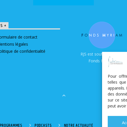
OS +
ormulaire de contact
entions légales
olitique de confidentialité
RJS est soutenue par le
Fonds Myriam
Pour offr
telles qu
appareils.
des donné
sur ce si
peut avoir
Ac
S PROGRAMMES
PODCASTS
NOTRE ACTUALITÉ