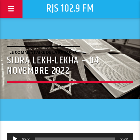
RJS 102.9 FM
LE COMMENTAIRE DE LA PARACHA
SIDRA LEKH-LEKHA – 04
NOVEMBRE 2022
Lecteur
00:00
00:00