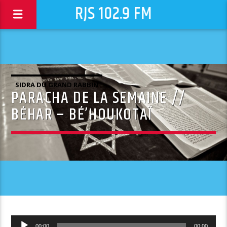
RJS 102.9 FM
SIDRA DU GRAND RABBIN
PARACHA DE LA SEMAINE //
BÉHAR – BÉ’HOUKOTAÏ
Lecteur
00:00
00:00