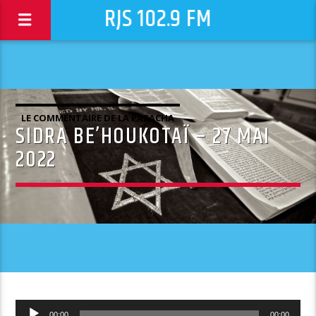
RJS 102.9 FM
LE COMMENTAIRE DE LA PARACHA
SIDRA BE’HOUKOTAÏ – 27 MAI
2022
Lecteur
00:00
00:00