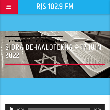
RJS 102.9 FM
LE COMMENTAIRE DE LA PARACHA
SIDRA BEHAALOTEKHA – 17 JUIN
2022
Lecteur
00:00
00:00