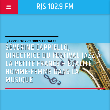
RJS 102.9 FM
JAZZOLOGY / TERRES TRIBALES
SÉVERINE CAPPIELLO,
DIRECTRICE DU FESTIVAL JAZZ À
LA PETITE FRANCE – ÉGALITÉ
HOMME-FEMME DANS LA
MUSIQUE