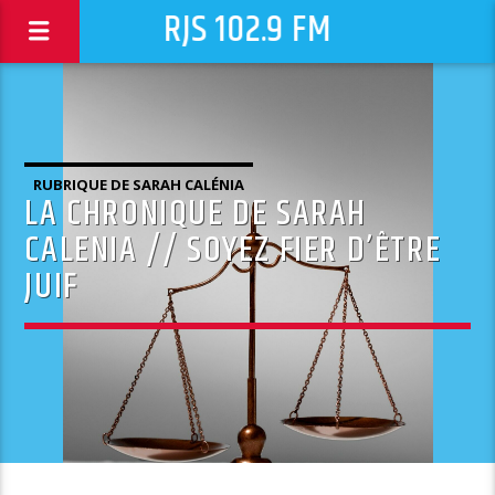
RJS 102.9 FM
RUBRIQUE DE SARAH CALÉNIA
LA CHRONIQUE DE SARAH
CALENIA // SOYEZ FIER D’ÊTRE
JUIF