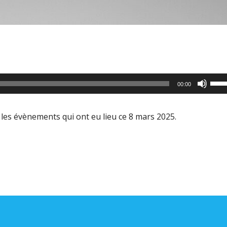
Utili
00:00
les
flèc
les évènements qui ont eu lieu ce 8 mars 2025.
haut
pour
aug
ou
dimi
le
volu