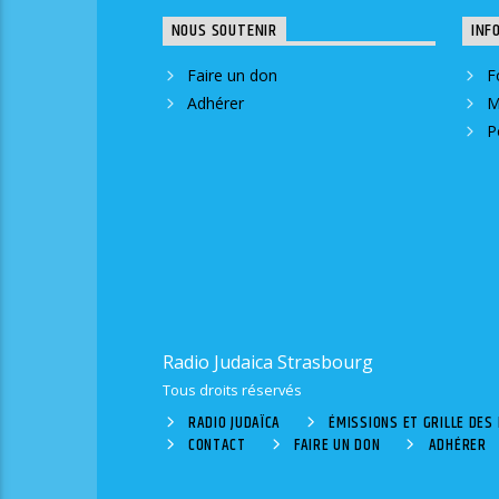
NOUS SOUTENIR
INF
Faire un don
F
Adhérer
M
P
Radio Judaica Strasbourg
Tous droits réservés
RADIO JUDAÏCA
ÉMISSIONS ET GRILLE DE
CONTACT
FAIRE UN DON
ADHÉRER