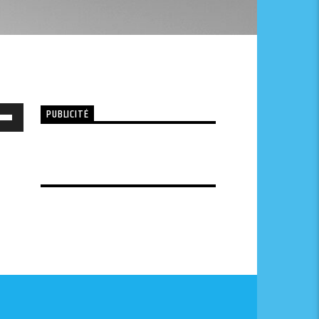
PUBLICITÉ
sez
hes
/bas
menter
nuer
me.