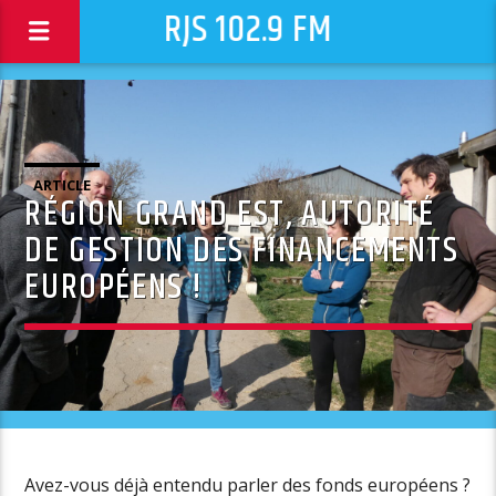
RJS 102.9 FM
ARTICLE
RÉGION GRAND EST, AUTORITÉ
DE GESTION DES FINANCEMENTS
EUROPÉENS !
Avez-vous déjà entendu parler des fonds européens ?