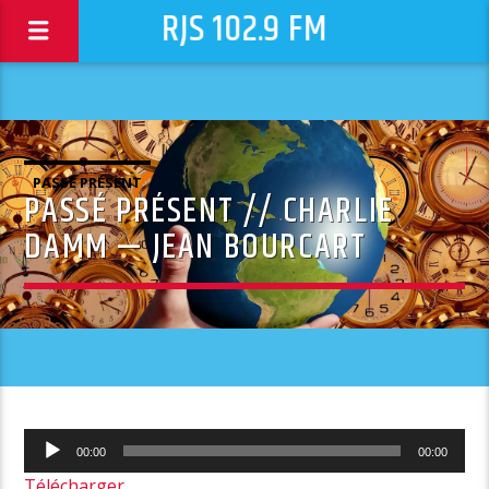
RJS 102.9 FM
PASSÉ PRÉSENT
PASSÉ PRÉSENT // CHARLIE
DAMM — JEAN BOURCART
Lecteur
00:00
00:00
audio
Télécharger