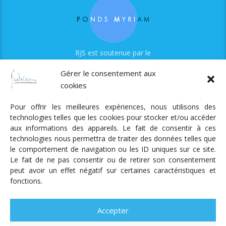
RJS est soutenue par le
Fonds Myriam
Gérer le consentement aux
cookies
Pour offrir les meilleures expériences, nous utilisons des
technologies telles que les cookies pour stocker et/ou accéder
aux informations des appareils. Le fait de consentir à ces
technologies nous permettra de traiter des données telles que
Radio Judaica Strasbourg
le comportement de navigation ou les ID uniques sur ce site.
Le fait de ne pas consentir ou de retirer son consentement
Tous droits réservés
peut avoir un effet négatif sur certaines caractéristiques et
RADIO JUDAÏCA
ÉMISSIONS ET GRILLE DES PROGRAMMES
fonctions.
PODCASTS
NOTRE ACTUALITÉ
CONTACT
FAIRE
UN DON
ADHÉRER
MENTIONS LÉGALES
RÉAL.
AKALMIE
Accepter