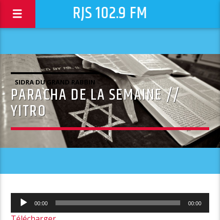
RJS 102.9 FM
SIDRA DU GRAND RABBIN
PARACHA DE LA SEMAINE //
YITRO
Lecteur
00:00
00:00
audio
Télécharger