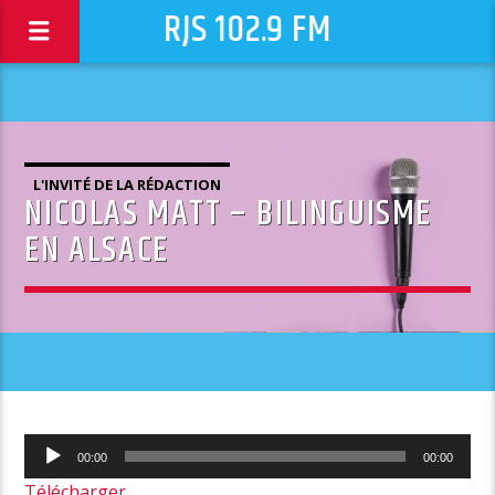
RJS 102.9 FM
L'INVITÉ DE LA RÉDACTION
NICOLAS MATT – BILINGUISME
EN ALSACE
Lecteur
00:00
00:00
audio
Télécharger