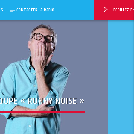
TS
CONTACTER LA RADIO
ECOUTEZ EN
ROUPE « RUNNY NOISE »