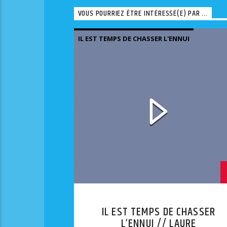
VOUS POURRIEZ ÊTRE INTÉRESSÉ(E) PAR ...
IL EST TEMPS DE CHASSER L'ENNUI
IL EST TEMPS DE CHASSER
L’ENNUI // LAURE