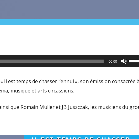
Utili
00:00
les
flèc
« Il est temps de chasser l’ennui », son émission consacrée à
haut
néma, musique et arts circassiens.
pour
aug
 ainsi que Romain Muller et JB Juszczak, les musiciens du gr
ou
dimi
le