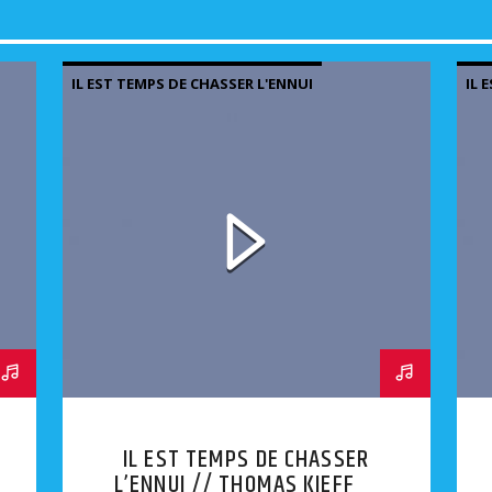
IL EST TEMPS DE CHASSER L'ENNUI
IL 
IL EST TEMPS DE CHASSER
L’ENNUI // THOMAS KIEFFER