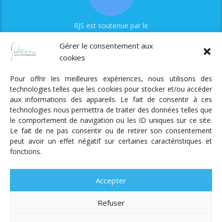
RJS est soutenue par le
Fonds Myriam
Gérer le consentement aux
cookies
Pour offrir les meilleures expériences, nous utilisons des
technologies telles que les cookies pour stocker et/ou accéder
aux informations des appareils. Le fait de consentir à ces
technologies nous permettra de traiter des données telles que
Radio Judaica Strasbourg
le comportement de navigation ou les ID uniques sur ce site.
Le fait de ne pas consentir ou de retirer son consentement
Tous droits réservés
peut avoir un effet négatif sur certaines caractéristiques et
RADIO JUDAÏCA
ÉMISSIONS ET GRILLE DES PROGRAMMES
fonctions.
PODCASTS
NOTRE ACTUALITÉ
CONTACT
FAIRE
UN DON
ADHÉRER
MENTIONS LÉGALES
RÉAL.
AKALMIE
Accepter
Refuser