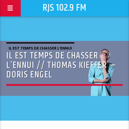
RJS 102.9 FM
IL EST TEMPS DE CHASSER L'ENNUI
IL EST TEMPS DE CHASSER
L’ENNUI // THOMAS KIEFFER —
DORIS ENGEL