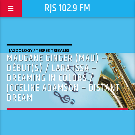
RJS 102.9 FM
JAZZOLOGY / TERRES TRIBALES
MAUGANE GINGER (MAU) –
DÉBUT(S) / LARA ISSA –
DREAMING IN COLORS /
JOCELINE ADAMSON – DISTANT
DREAM