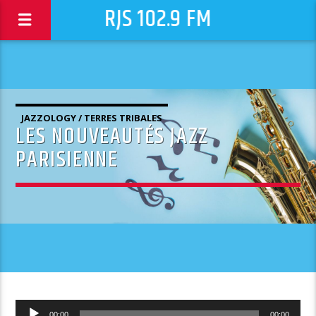
RJS 102.9 FM
JAZZOLOGY / TERRES TRIBALES
LES NOUVEAUTÉS JAZZ
PARISIENNE
Lecteur
00:00
00:00