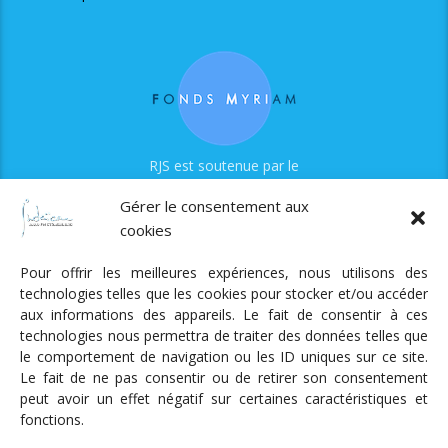
RJS est soutenue par le
Fonds Myriam
Gérer le consentement aux
cookies
Pour offrir les meilleures expériences, nous utilisons des
technologies telles que les cookies pour stocker et/ou accéder
aux informations des appareils. Le fait de consentir à ces
technologies nous permettra de traiter des données telles que
Radio Judaica Strasbourg
le comportement de navigation ou les ID uniques sur ce site.
Le fait de ne pas consentir ou de retirer son consentement
Tous droits réservés
peut avoir un effet négatif sur certaines caractéristiques et
RADIO JUDAÏCA
ÉMISSIONS ET GRILLE DES PROGRAMMES
fonctions.
PODCASTS
NOTRE ACTUALITÉ
CONTACT
FAIRE