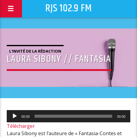
RJS 102.9 FM
L'INVITÉ DE LA RÉDACTION
LAURA SIBONY // FANTASIA
Lecteur
00:00
00:00
audio
Télécharger
Laura Sibony est l’auteure de « Fantasia-Contes et