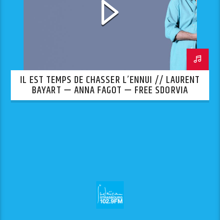
IL EST TEMPS DE CHASSER L’ENNUI // LAURENT
BAYART — ANNA FAGOT — FREE SDORVIA