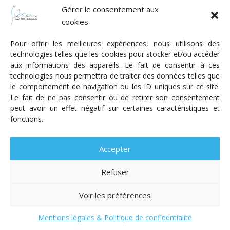
Fonds Myriam
Gérer le consentement aux
cookies
Pour offrir les meilleures expériences, nous utilisons des
technologies telles que les cookies pour stocker et/ou accéder
aux informations des appareils. Le fait de consentir à ces
technologies nous permettra de traiter des données telles que
Radio Judaica Strasbourg
le comportement de navigation ou les ID uniques sur ce site.
Le fait de ne pas consentir ou de retirer son consentement
Tous droits réservés
peut avoir un effet négatif sur certaines caractéristiques et
RADIO JUDAÏCA
ÉMISSIONS ET GRILLE DES PROGRAMMES
fonctions.
PODCASTS
NOTRE ACTUALITÉ
CONTACT
FAIRE
UN DON
ADHÉRER
MENTIONS LÉGALES
RÉAL.
AKALMIE
Accepter
Refuser
Voir les préférences
Mentions légales & Politique de confidentialité