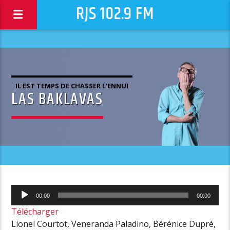
RJS 102.9 FM
IL EST TEMPS DE CHASSER L'ENNUI
LAS BAKLAVAS
Lecteur
00:00
00:00
audio
Télécharger
Lionel Courtot, Veneranda Paladino, Bérénice Dupré,