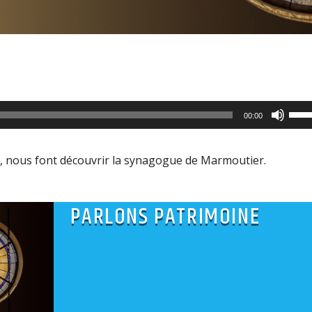
Utili
00:00
les
flèc
o, nous font découvrir la synagogue de Marmoutier.
haut
pour
PARLONS PATRIMOINE
aug
ou
dimi
le
volu