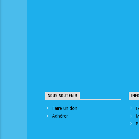
NOUS SOUTENIR
INF
Faire un don
F
Adhérer
M
P