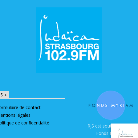
OS +
ormulaire de contact
entions légales
olitique de confidentialité
RJS est soutenue par le
Fonds Myriam