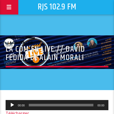
RJS 102.9 FM
LA COM EN LIVE
LA COM’EN LIVE // DAVID
FEDIDA ET ALAIN MORALI
Lecteur
00:00
00:00
audio
Télécharger