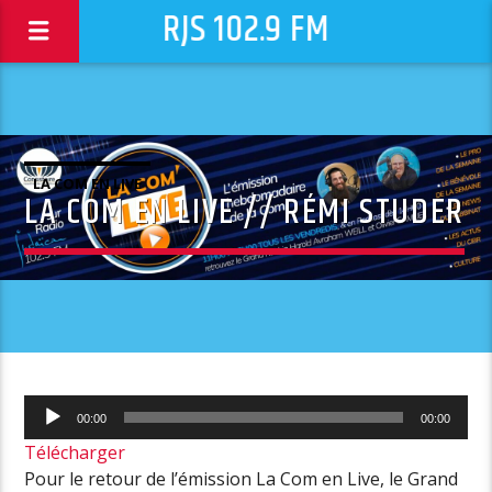
RJS 102.9 FM
LA COM EN LIVE
LA COM EN LIVE // RÉMI STUDER
Lecteur
00:00
00:00
audio
Télécharger
Pour le retour de l’émission La Com en Live, le Grand