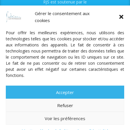
RJS est soutenue par le
Fonds Myriam
Gérer le consentement aux
cookies
Pour offrir les meilleures expériences, nous utilisons des
technologies telles que les cookies pour stocker et/ou accéder
aux informations des appareils. Le fait de consentir à ces
technologies nous permettra de traiter des données telles que
Radio Judaica Strasbourg
le comportement de navigation ou les ID uniques sur ce site.
Le fait de ne pas consentir ou de retirer son consentement
Tous droits réservés
peut avoir un effet négatif sur certaines caractéristiques et
RADIO JUDAÏCA
ÉMISSIONS ET GRILLE DES PROGRAMMES
fonctions.
PODCASTS
NOTRE ACTUALITÉ
CONTACT
FAIRE
UN DON
ADHÉRER
MENTIONS LÉGALES
RÉAL.
AKALMIE
Accepter
Refuser
Voir les préférences