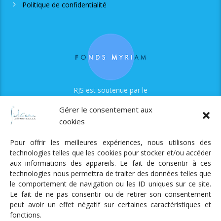
Politique de confidentialité
RJS est soutenue par le
Fonds Myriam
Gérer le consentement aux
cookies
Pour offrir les meilleures expériences, nous utilisons des
technologies telles que les cookies pour stocker et/ou accéder
aux informations des appareils. Le fait de consentir à ces
technologies nous permettra de traiter des données telles que
Radio Judaica Strasbourg
le comportement de navigation ou les ID uniques sur ce site.
Le fait de ne pas consentir ou de retirer son consentement
Tous droits réservés
peut avoir un effet négatif sur certaines caractéristiques et
RADIO JUDAÏCA
ÉMISSIONS ET GRILLE DES PROGRAMMES
fonctions.
PODCASTS
NOTRE ACTUALITÉ
CONTACT
FAIRE