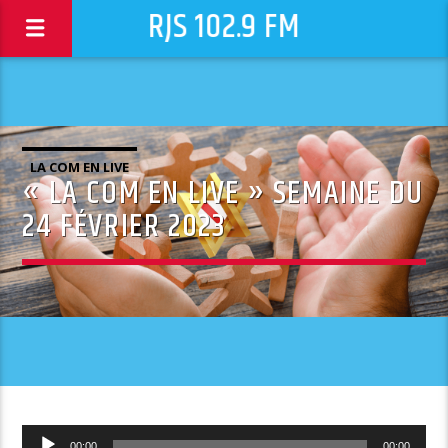
RJS 102.9 FM
LA COM EN LIVE
« LA COM EN LIVE » SEMAINE DU
24 FÉVRIER 2023
Lecteur
00:00
00:00