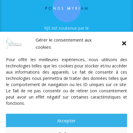
RJS est soutenue par le
Fonds Myriam
Gérer le consentement aux
cookies
Pour offrir les meilleures expériences, nous utilisons des
technologies telles que les cookies pour stocker et/ou accéder
aux informations des appareils. Le fait de consentir à ces
technologies nous permettra de traiter des données telles que
Radio Judaica Strasbourg
le comportement de navigation ou les ID uniques sur ce site.
Le fait de ne pas consentir ou de retirer son consentement
Tous droits réservés
peut avoir un effet négatif sur certaines caractéristiques et
RADIO JUDAÏCA
ÉMISSIONS ET GRILLE DES PROGRAMMES
fonctions.
PODCASTS
NOTRE ACTUALITÉ
CONTACT
FAIRE
UN DON
ADHÉRER
MENTIONS LÉGALES
RÉAL.
AKALMIE
Accepter