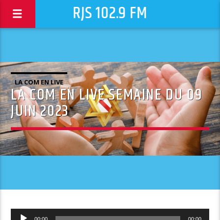
RJS 102.9 FM
LA COM EN LIVE
LA COM EN LIVE SEMAINE DU 09
JUIN 2023
Lecteur
00:00
00:00