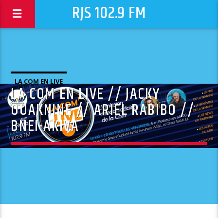
RJS 102.9 FM
LA COM EN LIVE
LA COM EN LIVE // JACKY
OUAKNINE // ARIEL RABIBO //
BNEI-AKIVA