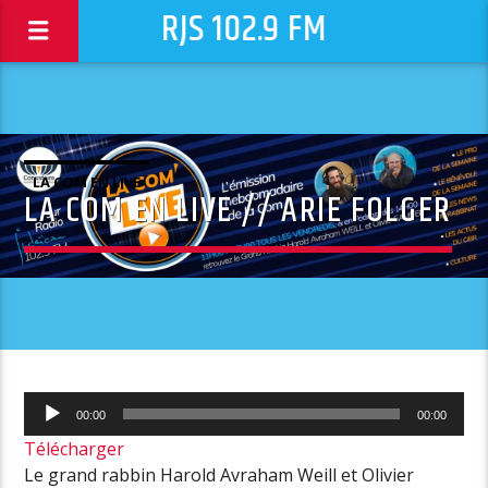
RJS 102.9 FM
LA COM EN LIVE
LA COM EN LIVE // ARIE FOLGER
Lecteur
00:00
00:00
audio
Télécharger
Le grand rabbin Harold Avraham Weill et Olivier