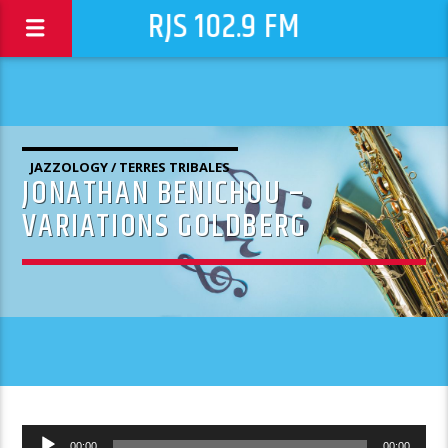
RJS 102.9 FM
JAZZOLOGY / TERRES TRIBALES
JONATHAN BENICHOU –
VARIATIONS GOLDBERG
Lecteur
00:00
00:00